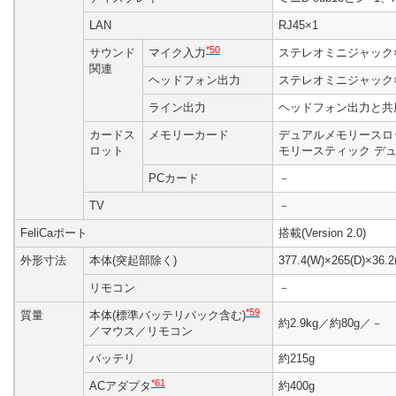
LAN
RJ45×1
*50
サウンド
マイク入力
ステレオミニジャック×
関連
ヘッドフォン出力
ステレオミニジャック×
ライン出力
ヘッドフォン出力と共
カードス
メモリーカード
デュアルメモリースロ
ロット
モリースティック デュオ
PCカード
－
TV
－
FeliCaポート
搭載(Version 2.0)
外形寸法
本体(突起部除く)
377.4(W)×265(D)×36.
リモコン
－
*59
質量
本体(標準バッテリパック含む)
約2.9kg／約80g／－
／マウス／リモコン
バッテリ
約215g
*61
ACアダプタ
約400g