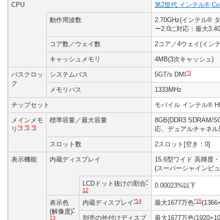
CPU
第2世代 インテル® Cor
動作周波数
2.70GHz(インテル
ー2.0に対応：最大3.40
コア数／ウェイ数
2コア／4ウェイ(イン
キャッシュメモリ
4MB(3次キャッシュ)
*3
バスクロッ
システムバス
5GT/s DMI
ク
メモリバス
1333MHz
チップセット
モバイル インテル® HM
メインメモ
標準容量／最大容量
8GB(DDR3 SDRAM/S
*4
*5
*6
リ
応、デュアルチャネル対
スロット数
2スロット[空き：0]
表示機能
内蔵ディスプレイ
15.6型ワイド 高輝
(スーパーシャインビューL
*
LCDドット抜けの割合
0.00023%以下
12
*14
*15
表示色
内蔵ディスプレイ
最大1677万色
(136
*
(解像度)
別売の外付けディスプ
最大1677万色(1920×
13