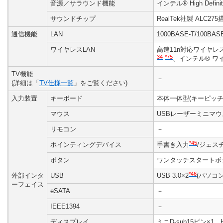
音源／サラウンド機能
インテル® High Defin
サウンドチップ
RealTek社製 ALC275
通信機能
LAN
1000BASE-T/100BAS
ワイヤレスLAN
高速11n対応ワイヤレ
34
*75
、インテル® ワ
TV機能
－
(詳細は「
TV仕様一覧
」をご覧ください)
入力装置
キーボード
本体一体型(キーピッチ
マウス
USBレーザーミニマウ
リモコン
－
*45
ポインティングデバイス
手書き入力
/ジェス
ボタン
ワンタッチスタートボ
*46
外部インタ
USB
USB 3.0×2
(パソコ
ーフェイス
eSATA
－
IEEE1394
－
ディスプレイ
ミニD-sub15ピン×1、