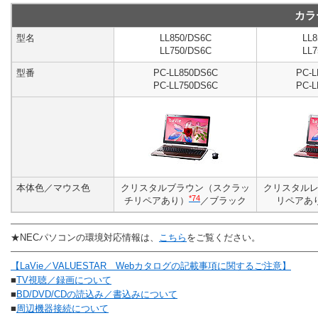
カラ
型名
LL850/DS6C
LL8
LL750/DS6C
LL7
型番
PC-LL850DS6C
PC-L
PC-LL750DS6C
PC-L
本体色／マウス色
クリスタルブラウン（スクラッ
クリスタル
*74
チリペアあり）
／ブラック
リペアあ
★NECパソコンの環境対応情報は、
こちら
をご覧ください。
【LaVie／VALUESTAR Webカタログの記載事項に関するご注意】
■
TV視聴／録画について
■
BD/DVD/CDの読込み／書込みについて
■
周辺機器接続について