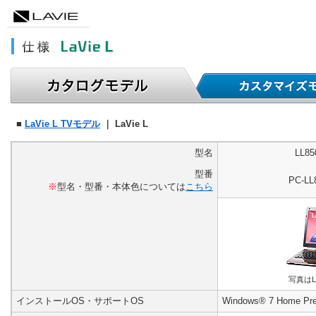
■
LaVie L TVモデル
｜ LaVie L
型名
LL8
型番
PC-L
※
型名・型番・本体色については
こちら
写真はL
インストールOS・サポートOS
Windows® 7 Home P