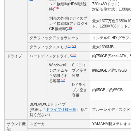
レイ接続時(HDMI接続
720×480ドット)
*16
時)
対応映像方式：1080p/108
別売の外付けディスプ
最大1677万色(1680×
レイ接続時(アナログR
ト、1280×768ドット、
*19
GB接続時)
グラフィックアクセラレータ
インテル® HD グラフィ
*5
*21
グラフィックスメモリ
最大1696MB
*22
ドライブ
ハードディスクドライブ
約750GB(Serial ATA
Windows®
Cドライ
システムか
ブ／空き
約619GB／約579GB
ら認識され
容量
*23
る容量
Dドライ
ブ／空き
約65GB／約65GB
容量
BD/DVD/CDドライブ
(詳細は「
ドライブ仕様一覧
」をご
ブルーレイディスクドラ
覧ください)
サウンド機
スピーカ
YAMAHA製ステレオスピ
能