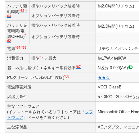
バッテリ駆
標準バッテリパック装着時
約2.0時間(リチウム)
*62
*
動時間
オプションバッテリ装着時
－
63
バッテリ充
標準バッテリパック装着時
約2.3時間(リチウム)
電時間(電
*
源OFF時)
オプションバッテリ装着時
－
62
*64
*65
電源
リチウムイオンバッテリまた
*66
消費電力
標準
／最大
約17W／約90W
*67
省エネ法に基づくエネルギー消費効率
N区分 0.090(AA)
*68
PCグリーンラベル(2010年度版)
★★☆
電波障害対策
VCCI ClassB
温湿度条件
5～35℃、20～80%
主なソフトウェア
(インストールされているソフトウェアは「
ソフ
Microsoft® Office Ho
トウェア
」ページをご覧ください)
主な添付品
ACアダプタ、マニュ