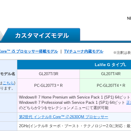
Core™ i5 プロセッサー搭載モデル
｜
TVチューナ内蔵モデル
※注釈は表
LaVie G タイプL
モデル名
GL207T/3R
GL207T/4R
は
こちら
)
PC-GL207T3＊R
PC-GL207T4＊R
入ります。
Windows® 7 Home Premium with Service Pack 1 (SP1) 64ビッ
Windows® 7 Professional with Service Pack 1 (SP1) 64ビット
正
のどちらか1つをセレクションメニューにて選択可能
第2世代 インテル® Core™ i7-2630QM プロセッサー
2GHz(インテル® ターボ・ブースト・テクノロジー2.0に対応：最大2