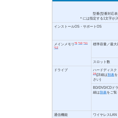
型番(型番対応表
＊には指定する1文字が
インストールOS・サポートOS
*6
*10
*11
メインメモリ
標準容量／最大
*12
スロット数
ドライブ
ハードディスク
24
(詳細は
別表
を
さい)
BD/DVD/CDド
細は
別表
をご覧
通信機能
ワイヤレスLAN