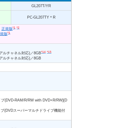
GL207T/YR
PC-GL207TY＊R
*1
*2
ト
正規版
*1
規版
*14
*15
、デュアルチャネル対応)／8GB
、デュアルチャネル対応)／8GB
D-RAM/R/RW with DVD+R/RW)[D
ブ(DVDスーパーマルチドライブ機能付