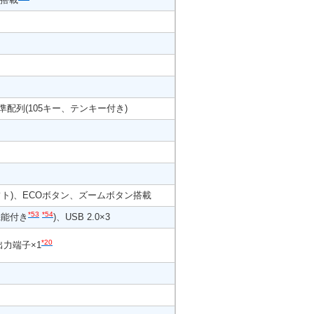
標準配列(105キー、テンキー付き)
ト)、ECOボタン、ズームボタン搭載
*53
*54
機能付き
)、USB 2.0×3
*20
I出力端子×1