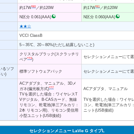
*80
*81
約17W
／約120W
約17W
／約120W
N区分 0.061(AAA)
N区分 0.060(AAA)
★★☆
VCCI ClassB
5～35℃、20～80%(ただし結露しないこと)
クリスタルブラック(スクラッチリ
セレクションメニューにて選
*73
ペア
)
いるソフ
標準ソフトウェアパック
セレクションメニューにて選
い)
ACアダプタ、マニュアル、3Dメ
*77
ガネ(偏光板方式)
ACアダプタ、マニュアル
TVを選択した場合：ワイヤレスT
Vデジタル、B-CASカード、無線
TVを選択した場合：ワイヤレ
リモコン、乾電池(単三アルカリ：
コン、乾電池(単三アルカリ：
2本 リモコン用)、リモコン受信用
ニット(USB接続)
小型ユニット(USB接続)
セレクションメニュー LaVie G タイプL