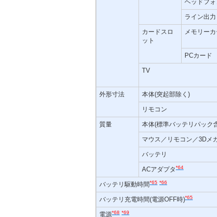
ヘッドフォ
ライン出力
カードスロ
メモリーカ
ット
PCカード
TV
外形寸法
本体(突起部除く)
リモコン
質量
本体(標準バッテリパック含
マウス／リモコン／3Dメ
バッテリ
*64
ACアダプタ
*65
*66
バッテリ駆動時間
*65
バッテリ充電時間(電源OFF時)
*68
*69
電源