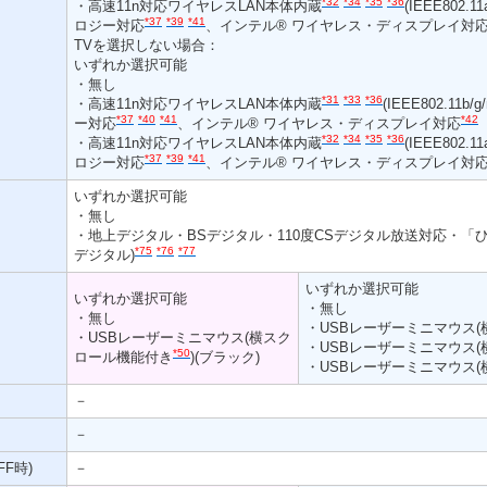
*32
*34
*35
*36
・高速11n対応ワイヤレスLAN本体内蔵
(IEEE802.
*37
*39
*41
ロジー対応
、インテル® ワイヤレス・ディスプレイ対
TVを選択しない場合：
いずれか選択可能
・無し
*31
*33
*36
・高速11n対応ワイヤレスLAN本体内蔵
(IEEE802.11
*37
*40
*41
*42
ー対応
、インテル® ワイヤレス・ディスプレイ対応
*32
*34
*35
*36
・高速11n対応ワイヤレスLAN本体内蔵
(IEEE802.
*37
*39
*41
ロジー対応
、インテル® ワイヤレス・ディスプレイ対
いずれか選択可能
・無し
・地上デジタル・BSデジタル・110度CSデジタル放送対応・「
*75
*76
*77
デジタル)
いずれか選択可能
いずれか選択可能
・無し
・無し
・USBレーザーミニマウス
・USBレーザーミニマウス(横スク
・USBレーザーミニマウス
*50
ロール機能付き
)(ブラック)
・USBレーザーミニマウス
－
－
F時)
－