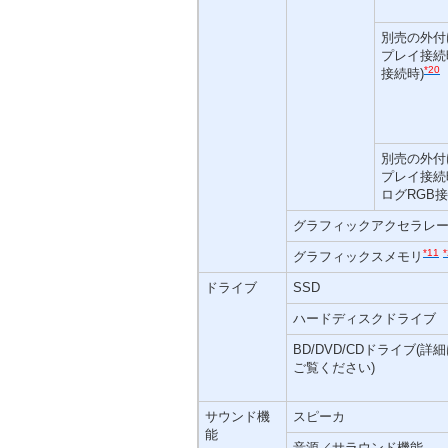
別売の外付
プレイ接続時
*20
接続時)
別売の外付
プレイ接続
ログRGB接
グラフィックアクセラレ
*11
グラフィックスメモリ
ドライブ
SSD
ハードディスクドライブ
BD/DVD/CDドライブ(詳
ご覧ください)
サウンド機
スピーカ
能
音源／サラウンド機能