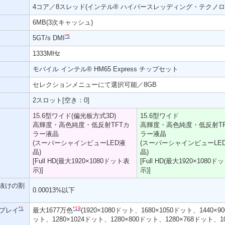
4コア／8スレッド(インテル® ハイパースレッディング・テクノロ
6MB(3次キャッシュ)
*5
5GT/s DMI
1333MHz
モバイル インテル® HM65 Express チップセット
セレクションメニューにて選択可能／8GB
2スロット[空き：0]
15.6型ワイド(偏光板方式3D)
15.6型ワイド
高輝度・高色純度・低反射TFTカ
高輝度・高色純度・低反射TF
ラー液晶
ラー液晶
(スーパーシャインビューLED液
(スーパーシャインビューLE
晶)
晶)
[Full HD(最大1920×1080ドット表
[Full HD(最大1920×1080ド
示)]
示)]
ト抜けの割
0.00013%以下
*1
*19
プレイ
最大1677万色
(1920×1080ドット、1680×1050ドット、1440×9
ット、1280×1024ドット、1280×800ドット、1280×768ドット、10