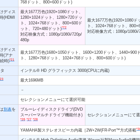
768ドット、800×600ドット)
けディス
最大1677万色(1920×1080ドット、
(HDMI
1280×1024ドット、1280×720ドッ
最大1677万色(1920×1080ド
ト、1024×768ドット、800×600ド
ト、1024×768ドット、800×
*72
ット、720×480ドット)
対応映像方式：1080p/1080i/72
対応映像方式：1080p/1080i/720p/
480p
けディス
最大1677万色(1680×1050ドット、1600×1200ドット、1440×90
時(アナ
ト、1280×768ドット、1024×768ドット、800×600ドット)
*21
続時)
ータ
インテル® HD グラフィックス 3000(CPUに内蔵)
*23
最大1696MB
－
セレクションメニューにて選択可能
細は
別表
を
ブルーレイディスクドライブ(DVD
スーパーマルチドライブ機能付き)
セレクションメニューにて選
*26
*27
*28
*3
YAMAHA製ステレオスピーカ内蔵［2W+2W(FR-Port™方式搭載
インテル® High Definition Audio準拠 Waves社製MaxxAudio®