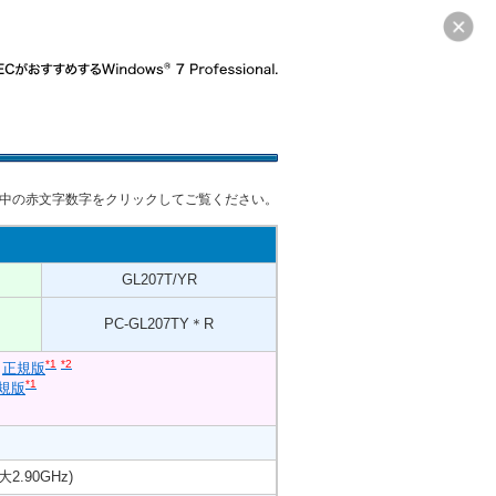
中の赤文字数字をクリックしてご覧ください。
GL207T/YR
PC-GL207TY＊R
*1
*2
ト
正規版
*1
規版
.90GHz)