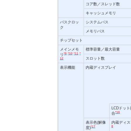
コア数／スレッド数
キャッシュメモリ
バスクロッ
システムバス
ク
メモリバス
チップセット
メインメモ
標準容量／最大容量
*6
*10
*11
*
リ
スロット数
12
表示機能
内蔵ディスプレイ
LCDドッ
*16
合
表示色(解像
内蔵ディス
8
*17
度)