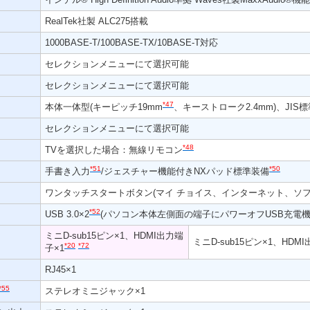
RealTek社製 ALC275搭載
1000BASE-T/100BASE-TX/10BASE-T対応
セレクションメニューにて選択可能
セレクションメニューにて選択可能
*47
本体一体型(キーピッチ19mm
、キーストローク2.4mm)、JIS
セレクションメニューにて選択可能
*48
TVを選択した場合：無線リモコン
*51
*50
手書き入力
/ジェスチャー機能付きNXパッド標準装備
ワンタッチスタートボタン(マイ チョイス、インターネット、ソフ
*52
USB 3.0×2
(パソコン本体左側面の端子にパワーオフUSB充電
ミニD-sub15ピン×1、HDMI出力端
ミニD-sub15ピン×1、HDM
*20
*72
子×1
RJ45×1
*55
ステレオミニジャック×1