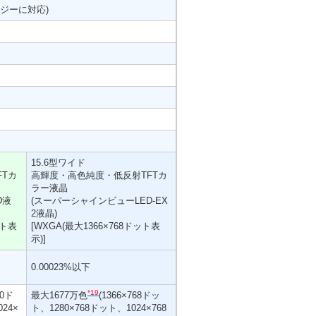
ジーに対応)
15.6型ワイド
Tカ
高輝度・高色純度・低反射TFTカ
ラー液晶
D液
(スーパーシャインビューLED-EX
2液晶)
ット表
[WXGA(最大1366×768ドット表
示)]
0.00023%以下
*19
00ド
最大1677万色
(1366×768ドッ
24×
ト、1280×768ドット、1024×768