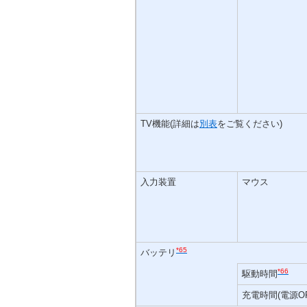
TV機能(詳細は
別表
をご覧ください)
入力装置
マウス
*65
バッテリ
*66
駆動時間
充電時間(電源OF