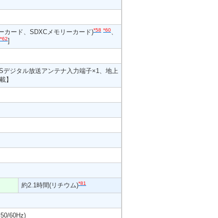
*58
*60
リーカード、SDXCメモリーカード)
、
*62
]
CSデジタル放送アンテナ入力端子×1、地上
搭載】
*81
約2.1時間(リチウム)
/60Hz)