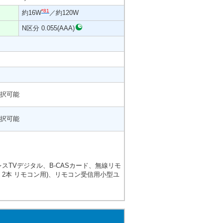
*81
約16W
／約120W
N区分 0.055(AAA)
択可能
択可能
スTVデジタル、B-CASカード、無線リモ
2本 リモコン用)、リモコン受信用小型ユ