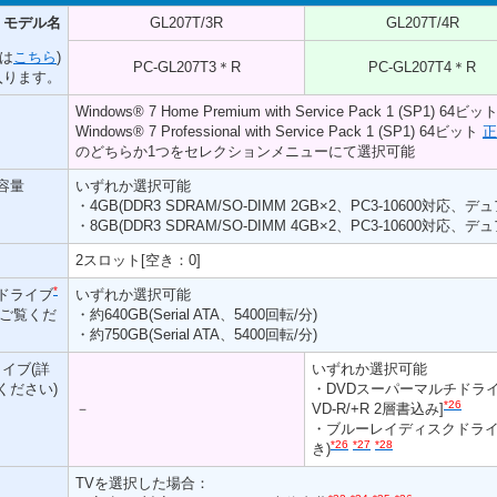
モデル名
GL207T/3R
GL207T/4R
は
こちら
)
PC-GL207T3＊R
PC-GL207T4＊R
入ります。
Windows® 7 Home Premium with Service Pack 1 (SP1) 64ビッ
Windows® 7 Professional with Service Pack 1 (SP1) 64ビット
正
のどちらか1つをセレクションメニューにて選択可能
容量
いずれか選択可能
・4GB(DDR3 SDRAM/SO-DIMM 2GB×2、PC3-10600対応
・8GB(DDR3 SDRAM/SO-DIMM 4GB×2、PC3-10600対応
2スロット[空き：0]
*
ドライブ
いずれか選択可能
ご覧くだ
・約640GB(Serial ATA、5400回転/分)
・約750GB(Serial ATA、5400回転/分)
ライブ(詳
いずれか選択可能
ください)
・DVDスーパーマルチドライブ(DV
*26
－
VD-R/+R 2層書込み]
・ブルーレイディスクドライ
*26
*27
*28
き)
TVを選択した場合：