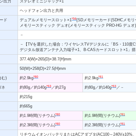
ン出力
ステレオミニジャック×1
ヘッドフォン出力と共用
*56
ード
デュアルメモリースロット×1
[SDメモリーカード(SDHCメモ
メモリースティック デュオ(メモリースティック PRO-HG デュオ)
－
－【TVを選択した場合：ワイヤレスTVデジタルに「BS・110度
デジタル放送アンテナ入力端子×1、B-CASカードスロット×1」
377.4(W)×265(D)×38.7(H)mm
50(W)×258(D)×27.5(H)mm
*80
*81
む)
約2.9kg
約2.9kg
*63
*63
ガネ
約80g／約140g
／約27g
約80g／約140g
／－
約215g
約665g
*80
*81
約1.9時間(リチウム)
約1.9時間(リチウム)
*80
*81
約2.3時間(リチウム)
約2.3時間(リチウム)
リチウムイオンバッテリまたはACアダプタ(AC100～240V±10%、50