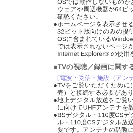
OSでは動作しないものが
ウェアや周辺機器が64ビ
確認ください。
●ホームページを表示させ
32ビット版向けのみの提
OSに含まれているWindows® 
では表示されないページがあ
Internet Explorer®
■TVの視聴／録画に関す
［電波・受信・施設（アン
●TVをご覧いただくため
売）と接続する必要があ
●地上デジタル放送をご覧
に向けてUHFアンテナを
●BSデジタル・110度CS
ル・110度CSデジタル
要です。アンテナの調整