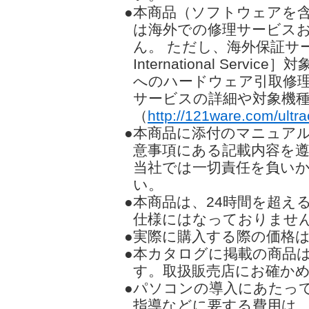
●本商品（ソフトウェアを
は海外での修理サービス
ん。 ただし、海外保証サービス
International Se
へのハードウェア引取修
サービスの詳細や対象機
（
http://121ware.com/ultra
●本商品に添付のマニュア
意事項にある記載内容を
当社では一切責任を負い
い。
●本商品は、24時間を超え
仕様にはなっておりませ
●実際に購入する際の価格
●本カタログに掲載の商品
す。取扱販売店にお確か
●パソコンの導入にあたっ
指導などに要する費用は