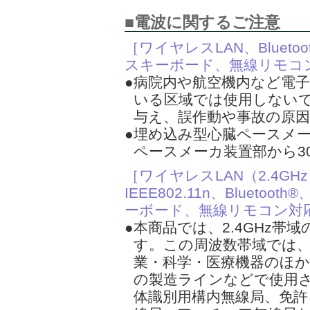
■電波に関するご注意
［ワイヤレスLAN、Bluet
スキーボード、無線リモコ
●病院内や航空機内など電
いる区域では使用しない
与え、誤作動や事故の原
●埋め込み型心臓ペースメ
ペースメーカ装置部から3
［ワイヤレスLAN（2.4GHz）IE
IEEE802.11n、Blue
ーボード、無線リモコン対
●本商品では、2.4GHz帯
す。この周波数帯域では
業・科学・医療機器のほか
の製造ラインなどで使用
体識別用構内無線局、免許