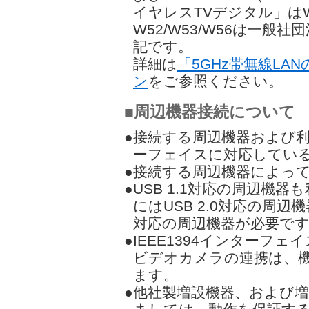
イヤレスTVデジタル」はW
W52/W53/W56は一般
記です。
詳細は
「5GHz帯無線L
ン
をご参照ください。
■周辺機器接続について
●接続する周辺機器および
ーフェイスに対応してい
●接続する周辺機器によっ
●USB 1.1対応の周辺機器
にはUSB 2.0対応の周辺機器
対応の周辺機器が必要で
●IEEE1394インターフ
ビデオカメラの連携は、
ます。
●他社製増設機器、および