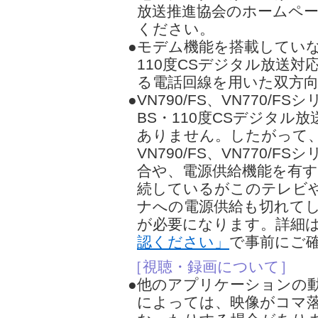
放送推進協会のホームペ
ください。
●モデム機能を搭載してい
110度CSデジタル放送
る電話回線を用いた双方
●VN790/FS、VN770/F
BS・110度CSデジタル
ありません。したがって
VN790/FS、VN770/F
合や、電源供給機能を有
続しているがこのテレビ
ナへの電源供給も切れて
が必要になります。詳細
認ください」
で事前にご
［視聴・録画について］
●他のアプリケーションの
によっては、映像がコマ