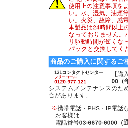
使用上の注意事項を
い。水、湿気、油煙
い。火災、故障、感
本製品は24時間以上
なっておりません。
リ駆動時間が短くな
パックと交換してく
商品のご購入に関するご
121コンタクトセンター
【購
フリーコール
00（
0120-977-121
システムメンテナンスのた
合があります。
※
携帯電話・PHS・IP電
お客様は
電話番号
03-6670-60