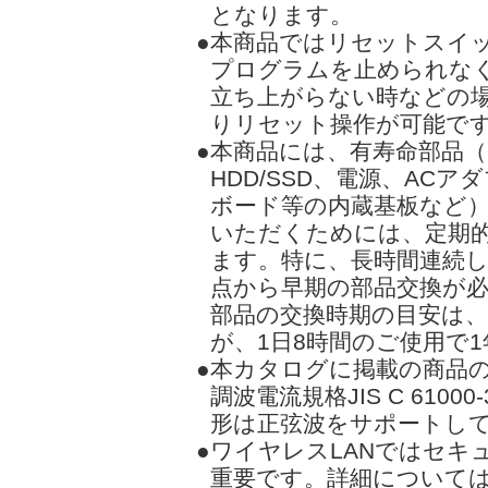
となります。
●本商品ではリセットスイ
プログラムを止められな
立ち上がらない時などの場
りリセット操作が可能で
●本商品には、有寿命部品
HDD/SSD、電源、AC
ボード等の内蔵基板など
いただくためには、定期
ます。特に、長時間連続
点から早期の部品交換が
部品の交換時期の目安は
が、1日8時間のご使用で1
●本カタログに掲載の商品
調波電流規格JIS C 610
形は正弦波をサポートし
●ワイヤレスLANではセ
重要です。詳細について