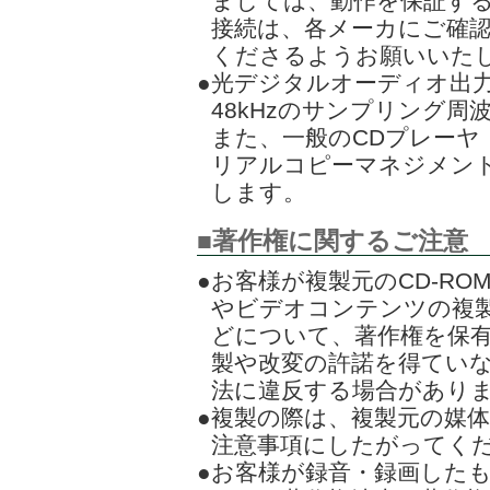
ましては、動作を保証す
接続は、各メーカにご確
くださるようお願いいた
●光デジタルオーディオ出
48kHzのサンプリング
また、一般のCDプレーヤ
リアルコピーマネジメン
します。
■著作権に関するご注意
●お客様が複製元のCD-RO
やビデオコンテンツの複
どについて、著作権を保
製や改変の許諾を得てい
法に違反する場合があり
●複製の際は、複製元の媒
注意事項にしたがってく
●お客様が録音・録画した