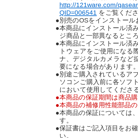
http://121ware.com/qasea
QID=006541
をご覧くだ
●別売のOSをインストー
●本商品にインストール済
ジ商品と一部異なるとこ
●本商品にインストール済
トウェアをご使用になる
ナ、デジタルカメラなど
要になる場合があります
●別途ご購入されているア
ソコンご購入前に各ソフ
において使用してくださ
●本商品の保証期間は商品購
●本商品の補修用性能部品の
●本商品の保証については
す。
●保証書はご記入項目をお
い。