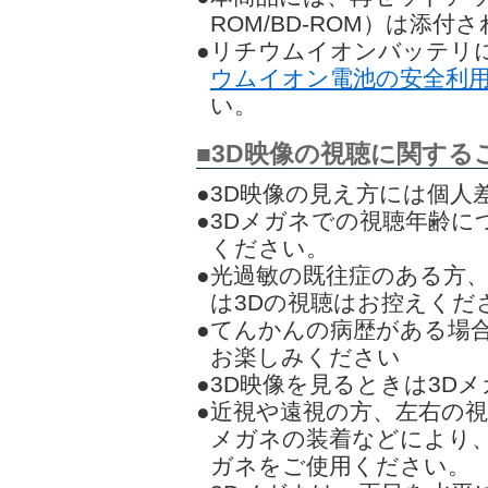
ROM/BD-ROM）は添
●リチウムイオンバッテリ
ウムイオン電池の安全利
い。
■3D映像の視聴に関する
●3D映像の見え方には個人
●3Dメガネでの視聴年齢に
ください。
●光過敏の既往症のある方
は3Dの視聴はお控えくだ
●てんかんの病歴がある場
お楽しみください
●3D映像を見るときは3D
●近視や遠視の方、左右の
メガネの装着などにより、
ガネをご使用ください。