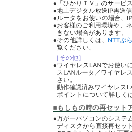
●「ひかりＴＶ」のサービ
●地上デジタル放送IP再送
●ルータをお使いの場合、I
●お客様のご利用環境や、
きない場合があります。
●その他詳しくは、
NTTぷ
覧ください。
［その他］
●ワイヤレスLANでお使い
スLANルータ／ワイヤレ
さい。
動作確認済みワイヤレスL
ポイントについて詳しく
■もしもの時の再セット
●万が一パソコンのシステ
ディスクから直接再セッ