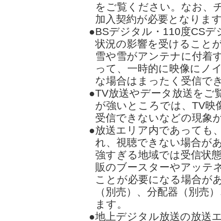
をご覧ください。なお、
加入契約が必要となりま
●BSデジタル・110度C
状況の影響を受けること
雪や雪がアンテナに付着
って、一時的に映像にノ
な場合はまったく受信で
●TV放送やデータ放送を
が強いところでは、TV映
受信できないなどの現象
●放送エリア内であっても
れ、視聴できない場合が
強すぎる地域では受信状
販のブースターやアッテ
ことが必要になる場合が
（別売）、分配器（別売）
ます。
●地上デジタル放送の放送