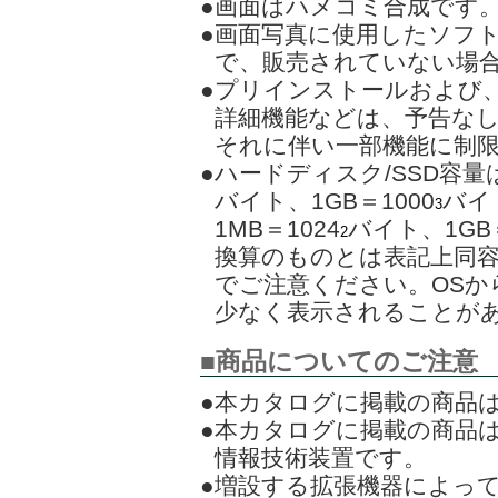
●画面はハメコミ合成です
●画面写真に使用したソフ
で、販売されていない場
●プリインストールおよび
詳細機能などは、予告な
それに伴い一部機能に制
●ハードディスク/SSD容量
バイト、1GB＝1000
バイト
3
1MB＝1024
バイト、1GB＝
2
換算のものとは表記上同
でご注意ください。OSか
少なく表示されることが
■商品についてのご注意
●本カタログに掲載の商品は
●本カタログに掲載の商品は
情報技術装置です。
●増設する拡張機器によっ