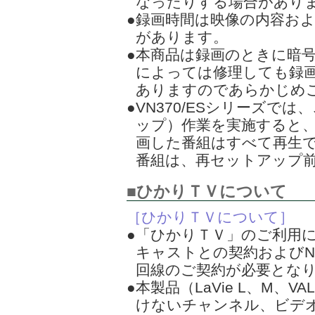
なったりする場合があり
●録画時間は映像の内容お
があります。
●本商品は録画のときに暗
によっては修理しても録
ありますのであらかじめ
●VN370/ESシリーズで
ップ）作業を実施すると
画した番組はすべて再生
番組は、再セットアップ
■ひかりＴＶについて
［ひかりＴＶについて］
●「ひかりＴＶ」のご利用に
キャストとの契約およびN
回線のご契約が必要とな
●本製品（LaVie L、M、V
けないチャンネル、ビデ