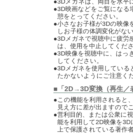
●3Dメガネは、両目を水
●3D映画などをご覧にな
憩をとってください。
●小さなお子様が3Dの映
しお子様の体調変化がな
●3Dメガネで視聴中に疲労
は、使用を中止してくだ
●3D映像を視聴中に、は
してください。
●3Dメガネを使用してい
たかないようにご注意く
■「2D→3D変換（再生
●この機能を利用されると
見え方に差が出ますので
●営利目的、または公衆に
能を利用して2D映像を3
上で保護されている著作