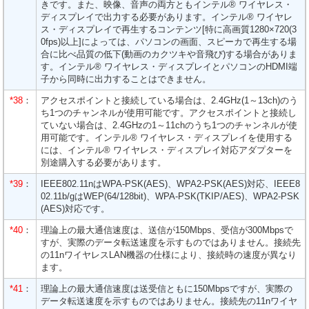
きです。また、映像、音声の両方ともインテル® ワイヤレス・
ディスプレイで出力する必要があります。インテル® ワイヤレ
ス・ディスプレイで再生するコンテンツ[特に高画質1280×720(3
0fps)以上]によっては、パソコンの画面、スピーカで再生する場
合に比べ品質の低下(動画のカクツキや音飛び)する場合がありま
す。インテル® ワイヤレス・ディスプレイとパソコンのHDMI端
子から同時に出力することはできません。
*38
：
アクセスポイントと接続している場合は、2.4GHz(1～13ch)のう
ち1つのチャンネルが使用可能です。アクセスポイントと接続し
ていない場合は、2.4GHzの1～11chのうち1つのチャンネルが使
用可能です。インテル® ワイヤレス・ディスプレイを使用する
には、インテル® ワイヤレス・ディスプレイ対応アダプターを
別途購入する必要があります。
*39
：
IEEE802.11nはWPA-PSK(AES)、WPA2-PSK(AES)対応、IEEE8
02.11b/gはWEP(64/128bit)、WPA-PSK(TKIP/AES)、WPA2-PSK
(AES)対応です。
*40
：
理論上の最大通信速度は、送信が150Mbps、受信が300Mbpsで
すが、実際のデータ転送速度を示すものではありません。接続先
の11nワイヤレスLAN機器の仕様により、接続時の速度が異なり
ます。
*41
：
理論上の最大通信速度は送受信ともに150Mbpsですが、実際の
データ転送速度を示すものではありません。接続先の11nワイヤ