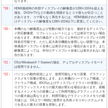
なります。
*19
：
HDMI接続時の外部ディスプレイの解像度が1280×1024を超える
場合、DVDやTVなどの動画を視聴するとコマ落ちが目立つこと
があります。コマ落ちなく再生するには、HDMI接続された外付
けディスプレイの解像度を1280×1024以下に変更してください。
*20
：
本機のもつ解像度および色数の能力であり、接続するディスプレ
イ対応解像度、リフレッシュレートによっては表示できない場合
があります。本体の液晶ディスプレイと外付けディスプレイの同
時表示可能です。ただし拡大表示機能を使用しない状態では、本
体液晶ディスプレイ全体には表示されない場合があります。また
解像度によっては、外付けディスプレイ全体には表示されない場
合があります。
*21
：
OSがWindows® 7 Starterの場合、デュアルディスプレイモード
は使用できません。
*22
：
パソコンの動作状況により、使用可能なメモリ容量、グラフィッ
クスメモリ容量が変化します。また本機のハードウェア構成、ソ
フトウェア構成、BIOSおよびディスプレイドライバの更新によ
りグラフィックスメモリの最大値が変わる場合があります。搭載
するメインメモリの容量によって利用可能なグラフィックスメモ
リの最大値は異なります。利用可能なグラフィックスメモリの最
大値とは、OS上で一時的に使用する共有メモリやシステムメモ
リを含んだ最大の容量を意味します。