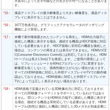
大表示によって文字や線などの太さが不均一になることがありま
す。
*15
：
液晶ディスプレイの最大解像度より大きい解像度を、液晶ディス
プレイに表示することはできません。
*16
：
1677万色表示は、グラフィックアクセラレータのディザリング
機能により実現します。
*17
：
本機で著作権保護されたコンテンツを再生し、HDMI出力端子に
接続した機器に表示する場合、接続する機器はHDCP規格に対応
している必要があります。HDCP規格に非対応の機器を接続した
場合は、コンテンツの再生または表示ができません。HDMIのCE
C(Consumer Electronics Control)には対応しておりません。HDM
Iケーブルは長さ1.5m以下を推奨します。ご使用の環境によって
は、リフレッシュレートを60Hz(プログレッシブ)に変更するか、
解像度を低くしないと、描画性能が上がらない場合があります。
すべてのHDMI規格に対応した外部ディスプレイやTVでの動作確
認はしておりません。HDMI規格に対応した外部ディスプレイや
TVによっては正しく表示されない場合があります。
*18
：
HDMI規格で定義されている3D映像出力に対応しておりますが、
すべての3D映像フォーマットをサポートしているわけではあり
ません。3DコンテンツをHDMI出力端子に接続した機器に表示す
る場合、接続する機器は3D対応している必要があります。HDMI
ケーブル(別売)と接続した機器に対応した3Dメガネが別途必要に