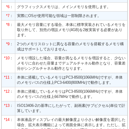
*6
：
グラフィックスメモリは、メインメモリを使用します。
*7
：
実際にOSが使用可能な領域は一部制限されます。
*8
：
最大メモリ容量にする場合、本体に標準実装されているメモリを
取り外して、別売の増設メモリ(4GB)を2枚実装する必要があり
ます。
*9
：
2つのメモリスロットに異なる容量のメモリを搭載するメモリ構
成はサポートしておりません。
*10
：
メモリ増設した場合、容量が異なるメモリを増設すると、少ない
メモリに合わせた容量までデュアルチャネル動作となり、容量差
分がシングルチャネル動作となります。
*11
：
本体に搭載しているメモリはPC3-8500(1066MHz)ですが、本体
のメモリバスの仕様上PC3-6400(800MHz)で動作します。
*12
：
本体に搭載しているメモリはPC3-8500(1066MHz)ですが、本体
のメモリバスの仕様上667MHzで動作します。
*13
：
ISO13406-2の基準にしたがって、副画素(サブピクセル)単位で計
算しています。
*14
：
本体液晶ディスプレイの最大解像度より小さい解像度を選択した
場合、拡大表示機能によって画面全体に表示します。ただし、拡