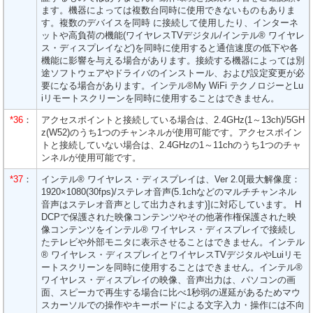
ます。機器によっては複数台同時に使用できないものもありま
す。複数のデバイスを同時 に接続して使用したり、インターネ
ットや高負荷の機能(ワイヤレスTVデジタル/インテル® ワイヤレ
ス・ディスプレイなど)を同時に使用すると通信速度の低下や各
機能に影響を与える場合があります。接続する機器によっては別
途ソフトウェアやドライバのインストール、および設定変更が必
要になる場合があります。インテル®My WiFi テクノロジーとLu
iリモートスクリーンを同時に使用することはできません。
*36
：
アクセスポイントと接続している場合は、2.4GHz(1～13ch)/5GH
z(W52)のうち1つのチャンネルが使用可能です。アクセスポイン
トと接続していない場合は、2.4GHzの1～11chのうち1つのチャ
ンネルが使用可能です。
*37
：
インテル® ワイヤレス・ディスプレイは、Ver 2.0[最大解像度：
1920×1080(30fps)/ステレオ音声(5.1chなどのマルチチャンネル
音声はステレオ音声として出力されます)]に対応しています。 H
DCPで保護された映像コンテンツやその他著作権保護された映
像コンテンツをインテル® ワイヤレス・ディスプレイで接続し
たテレビや外部モニタに表示させることはできません。インテル
® ワイヤレス・ディスプレイとワイヤレスTVデジタルやLuiリモ
ートスクリーンを同時に使用することはできません。インテル®
ワイヤレス・ディスプレイの映像、音声出力は、パソコンの画
面、スピーカで再生する場合に比べ1秒弱の遅延があるためマウ
スカーソルでの操作やキーボードによる文字入力・操作には不向