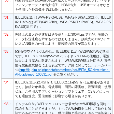
*30
：
Waves社製MaxxAudio®は内蔵スピーカ専用の機能です。ヘッド
フォン／オーディオ出力端子、HDMI出力、USBオーディオなど
を使用した外部機器では動作しません。
*31
：
IEEE802.11nはWPA-PSK(AES)、WPA2-PSK(AES)対応、IEEE8
02.11a/b/gはWEP(64/128bit)、WPA-PSK(TKIP/AES)、WPA2-PS
K(AES)対応です。
*32
：
理論上の最大通信速度は送受信ともに300Mbpsですが、実際の
データ転送速度を示すものではありません。接続先の11nワイヤ
レスLAN機器の仕様により、接続時の速度が異なります。
*33
：
5GHz帯ワイヤレスLANは、IEEE802.11a/n(W52/W53/W56)準拠
です。IEEE802.11a/n(W52/W53)ワイヤレスLANの使用は、電波
法令により屋内に限定されます。W52/W53/W56は社団法人 電子
情報技術産業協会による表記です。詳細に関しては、ホームペー
ジ(
http://it.jeita.or.jp/perinfo/committee/pc/JEITA_5GHzwirelessL
ANguideline3_100331.pdf
)をご覧ください。
*34
：
IEEE802.11b/g(2.4GHz)とIEEE802.11a(5GHz)は互換性がありま
せん。接続対象機器、電波環境、周囲の障害物、設置環境、使用
状況、ご使用のアプリケーションソフトウェア、OSなどによっ
ても通信速度、通信距離に影響する場合があります。
*35
：
インテル® My WiFi テクノロジーは最大8台のWiFi機器を同時に
接続することができますが、すべてのWiFi機器に対して動作を保
証するものではありません。動作環境と接続の可否をご確認願い