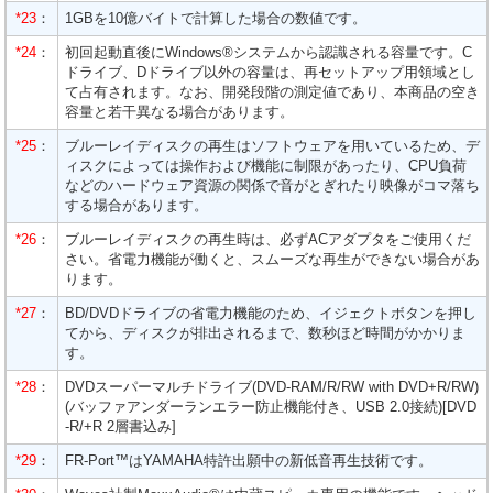
*23
：
1GBを10億バイトで計算した場合の数値です。
*24
：
初回起動直後にWindows®システムから認識される容量です。C
ドライブ、Dドライブ以外の容量は、再セットアップ用領域とし
て占有されます。なお、開発段階の測定値であり、本商品の空き
容量と若干異なる場合があります。
*25
：
ブルーレイディスクの再生はソフトウェアを用いているため、デ
ィスクによっては操作および機能に制限があったり、CPU負荷
などのハードウェア資源の関係で音がとぎれたり映像がコマ落ち
する場合があります。
*26
：
ブルーレイディスクの再生時は、必ずACアダプタをご使用くだ
さい。省電力機能が働くと、スムーズな再生ができない場合があ
ります。
*27
：
BD/DVDドライブの省電力機能のため、イジェクトボタンを押し
てから、ディスクが排出されるまで、数秒ほど時間がかかりま
す。
*28
：
DVDスーパーマルチドライブ(DVD-RAM/R/RW with DVD+R/RW)
(バッファアンダーランエラー防止機能付き、USB 2.0接続)[DVD
-R/+R 2層書込み]
*29
：
FR-Port™はYAMAHA特許出願中の新低音再生技術です。