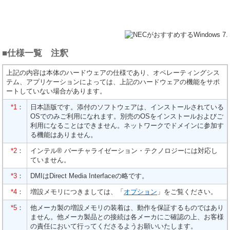
■仕様一覧 注釈
上記の内容は本体のハードウェアの仕様であり、オペレーティングシス
テム、アプリケーションによっては、上記のハードウェアの機能をサポ
ートしていない場合があります。
*1
：
日本語版です。添付のソフトウェアは、インストールされている
OSでのみご利用になれます。別売のOSをインストールおよびご
利用になることはできません。ネットワークでドメインに参加す
る機能はありません。
*2
：
インテル® バーチャライゼーション・テクノロジーには対応し
ていません。
*3
：
DMIはDirect Media Interfaceの略です。
*4
：
増設メモリにつきましては、「
オプション
」をご覧ください。
*5
：
他メーカ製の増設メモリの装着は、動作を保証するものではあり
ません。他メーカ製品との接続は各メーカにご確認の上、お客様
の責任において行ってくださるようお願いいたします。