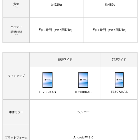
質量
約520g
約480g
＊1
バッテリ
約13時間（Web閲覧時）
約11時間（Web閲覧時）
駆動時間
＊2
8型ワイド
7型ワイド
ラインアップ
TE507/KAS
TE708/KAS
TE508/KAS
シルバー
本体カラー
Android™ 9.0
プラットフォーム