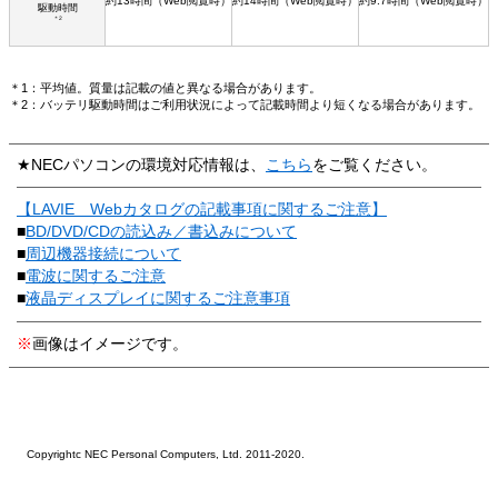
約13時間（Web閲覧時）
約14時間（Web閲覧時）
約9.7時間（Web閲覧時）
駆動時間
＊2
＊1：平均値。質量は記載の値と異なる場合があります。
＊2：バッテリ駆動時間はご利用状況によって記載時間より短くなる場合があります。
★NECパソコンの環境対応情報は、
こちら
をご覧ください。
【LAVIE Webカタログの記載事項に関するご注意】
■
BD/DVD/CDの読込み／書込みについて
■
周辺機器接続について
■
電波に関するご注意
■
液晶ディスプレイに関するご注意事項
※
画像はイメージです。
Copyrightc NEC Personal Computers, Ltd. 2011-2020.