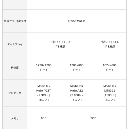
Office Mobile
統合アプリ(Office)
8型ワイドLED
7型ワイドLED
ディスプレイ
IPS液晶
IPS液晶
1920×1200
1280×800
1024×600
解像度
ドット
ドット
ドット
MediaTek
MediaTek
MediaTek
Helio P22T
Helio A22
MT8321
プロセッサ
（2.3GHz）
（2.0GHz）
（1.3GHz）
（8コア）
（4コア）
（4コア）
4GB
2GB
メモリ