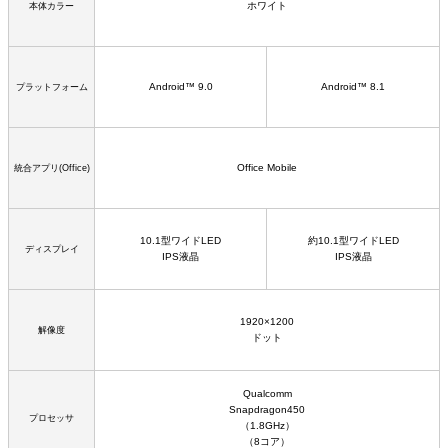
ホワイト
本体カラー
Android™ 9.0
Android™ 8.1
プラットフォーム
Office Mobile
統合アプリ(Office)
10.1型ワイドLED
約10.1型ワイドLED
ディスプレイ
IPS液晶
IPS液晶
1920×1200
解像度
ドット
Qualcomm
Snapdragon450
プロセッサ
（1.8GHz）
（8コア）