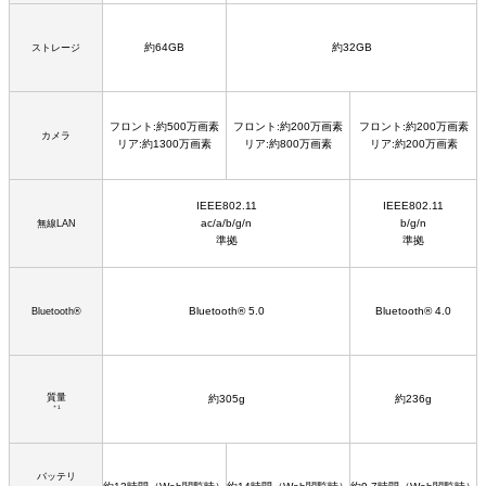
約64GB
約32GB
ストレージ
フロント:約500万画素
フロント:約200万画素
フロント:約200万画素
カメラ
リア:約1300万画素
リア:約800万画素
リア:約200万画素
IEEE802.11
IEEE802.11
ac/a/b/g/n
b/g/n
無線LAN
準拠
準拠
Bluetooth® 5.0
Bluetooth® 4.0
Bluetooth®
質量
約305g
約236g
＊1
バッテリ