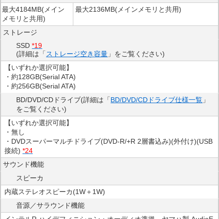
最大4184MB(メイン
最大2136MB(メインメモリと共用)
メモリと共用)
ストレージ
SSD
*19
(詳細は「
ストレージ空き容量
」をご覧ください)
【いずれか選択可能】
・約128GB(Serial ATA)
・約256GB(Serial ATA)
BD/DVD/CDドライブ(詳細は「
BD/DVD/CDドライブ仕様一覧
」
をご覧ください)
【いずれか選択可能】
・無し
・DVDスーパーマルチドライブ(DVD-R/+R 2層書込み)(外付け)(USB
接続)
*24
サウンド機能
スピーカ
内蔵ステレオスピーカ(1W＋1W)
音源／サラウンド機能
インテルR ハイデフィニション・オーディオ準拠、ヤマハ製 AudioE