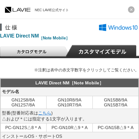
NEC LAVIE公式サイト
LAVIE Direct NM
［Note Mobile］
※注釈は表中の赤文字数字をクリックしてご覧ください。
LAVIE Direct NM［Note Mobile］
モデル名
GN12S8/8A
GN10R8/9A
GN15B8/9A
GN12S7/8A
GN10R7/9A
GN15B7/9A
型番(型番対応表は
こちら
)
△および＊には指定する1文字が入ります。
PC-GN12S△8＊A
PC-GN10R△9＊A
PC-GN15B△9＊A
インストールOS・サポートOS