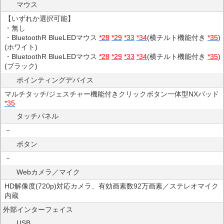
マウス
【いずれか選択可能】
・無し
・BluetoothR BlueLEDマウス
*28
*29
*33
*34
(横チルト機能付き
*35
)
(ホワイト)
・BluetoothR BlueLEDマウス
*28
*29
*33
*34
(横チルト機能付き
*35
)
(ブラック)
ポインティングデバイス
マルチタッチ/ジェスチャー機能付きクリックボタン一体型NXパッド
*35
タッチパネル
－
ボタン
－
Webカメラ／マイク
HD解像度(720p)対応カメラ、有効画素数92万画素／ステレオマイク
内蔵
外部インターフェイス
USB