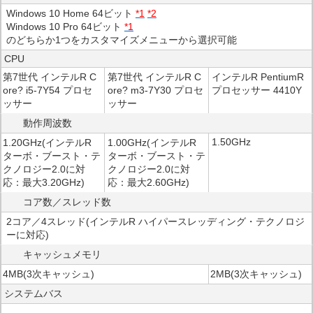
Windows 10 Home 64ビット
*1
*2
Windows 10 Pro 64ビット
*1
のどちらか1つをカスタマイズメニューから選択可能
CPU
第7世代 インテルR C
第7世代 インテルR C
インテルR PentiumR
ore? i5-7Y54 プロセ
ore? m3-7Y30 プロセ
プロセッサー 4410Y
ッサー
ッサー
動作周波数
1.50GHz
1.20GHz(インテルR
1.00GHz(インテルR
ターボ・ブースト・テ
ターボ・ブースト・テ
クノロジー2.0に対
クノロジー2.0に対
応：最大3.20GHz)
応：最大2.60GHz)
コア数／スレッド数
2コア／4スレッド(インテルR ハイパースレッディング・テクノロジ
ーに対応)
キャッシュメモリ
4MB(3次キャッシュ)
2MB(3次キャッシュ)
システムバス
－