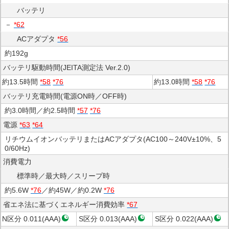
バッテリ
－
*62
ACアダプタ
*56
約192g
バッテリ駆動時間(JEITA測定法 Ver.2.0)
約13.5時間
*58
*76
約13.0時間
*58
*76
バッテリ充電時間(電源ON時／OFF時)
約3.0時間／約2.5時間
*57
*76
電源
*63
*64
リチウムイオンバッテリまたはACアダプタ(AC100～240V±10%、5
0/60Hz)
消費電力
標準時／最大時／スリープ時
約5.6W
*76
／約45W／約0.2W
*76
省エネ法に基づくエネルギー消費効率
*67
N区分 0.011(AAA)
S区分 0.013(AAA)
S区分 0.022(AAA)