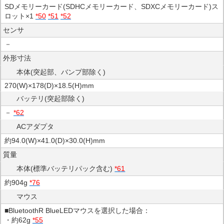
SDメモリーカード(SDHCメモリーカード、SDXCメモリーカード)ス
ロット×1
*50
*51
*52
センサ
－
外形寸法
本体(突起部、バンプ部除く)
270(W)×178(D)×18.5(H)mm
バッテリ(突起部除く)
－
*62
ACアダプタ
約94.0(W)×41.0(D)×30.0(H)mm
質量
本体(標準バッテリパック含む)
*61
約904g
*76
マウス
■BluetoothR BlueLEDマウスを選択した場合：
・約62g
*55