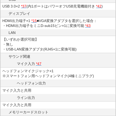
USB 3.0×2
*37
(内1ポートはパワーオフUSB充電機能付き
*42
)
ディスプレイ
HDMI出力端子×1
*15
■VGA変換アダプタを選択した場合：
・HDMI出力端子をミニD-sub15ピン×1に変換可能
*43
LAN
【いずれか選択可能】
・無し
・USB-LAN変換アダプタ(RJ45×1に変換可能)
サウンド関連
マイク入力
*47
ヘッドフォンマイクジャック×1
※スマートフォン用ヘッドフォンマイク(4極ミニプラグ)
ヘッドフォン出力
マイク入力と共用
ライン出力
マイク入力と共用
メモリーカードスロット