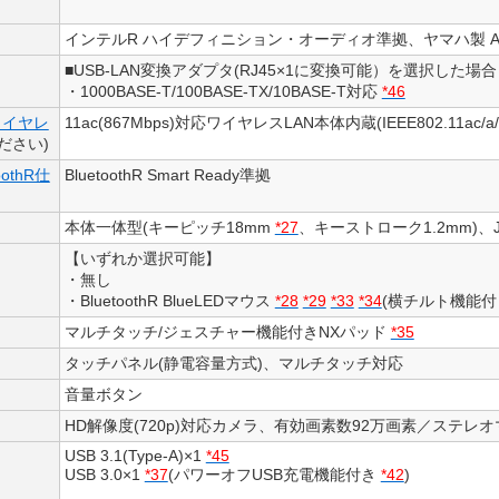
インテルR ハイデフィニション・オーディオ準拠、ヤマハ製 Audi
■USB-LAN変換アダプタ(RJ45×1に変換可能）を選択した場
・1000BASE-T/100BASE-TX/10BASE-T対応
*46
ワイヤレ
11ac(867Mbps)対応ワイヤレスLAN本体内蔵(IEEE802.11ac/a/b/
ださい)
oothR仕
BluetoothR Smart Ready準拠
本体一体型(キーピッチ18mm
*27
、キーストローク1.2mm)、J
【いずれか選択可能】
・無し
・BluetoothR BlueLEDマウス
*28
*29
*33
*34
(横チルト機能
マルチタッチ/ジェスチャー機能付きNXパッド
*35
タッチパネル(静電容量方式)、マルチタッチ対応
音量ボタン
HD解像度(720p)対応カメラ、有効画素数92万画素／ステレ
USB 3.1(Type-A)×1
*45
USB 3.0×1
*37
(パワーオフUSB充電機能付き
*42
)