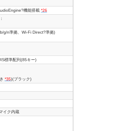
oEngine?機能搭載
*26
合：
g/n準拠、Wi-Fi Direct?準拠)
IS標準配列(85キー)
付き
*35
)(ブラック)
オマイク内蔵