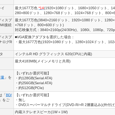
レイ
最大1677万色
*14
(1920×1080ドット、1680×1050ドット、1
280×800ドット、1280×768ドット、1024×768ドット、800×
ディスプ
最大1677万色(3840×2160ドット、1920×1080ドット、1280
MI接続
×768ドット、800×600ドット)
対応映像方式：3840×2160p(24/30Hz)、1080i、1080p、720p
ディスプ
■VGA変換アダプタを選択した場合：
ナログR
・最大1677万色(1920×1080ドット、1280×1024ドット、102
タ
インテルR HD グラフィックス 620(CPUに内蔵)
最大4183MB(メインメモリと共用)
【いずれか選択可能】
容量
」を
・約128GB(Serial ATA)
・約256GB(Serial ATA)
・約512GB(PCIe)
細は「
BD/
【いずれか選択可能】
」をご
・無し
・DVDスーパーマルチドライブ(DVD-R/+R 2層書込み)(外付け)
内蔵ステレオスピーカ(1W＋1W)