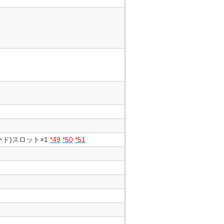
ード)スロット×1
*49
*50
*51