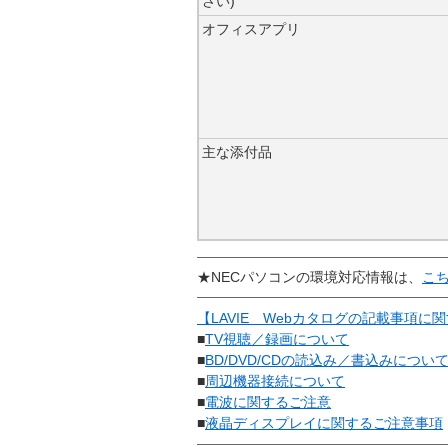
さい)
オフィスアプリ
主な添付品
★NECパソコンの環境対応情報は、
こ
【LAVIE Webカタログの記載事項に
■
TV視聴／録画について
■
BD/DVD/CDの読込み／書込みについ
■
周辺機器接続について
■
電波に関するご注意
■
液晶ディスプレイに関するご注意事項