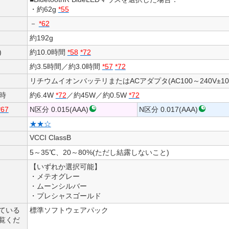
・約62g
*55
－
*62
約192g
)
約10.0時間
*58
*72
約3.5時間／約3.0時間
*57
*72
リチウムイオンバッテリまたはACアダプタ(AC100～240V±10%、
時
約6.4W
*72
／約45W／約0.5W
*72
*67
N区分 0.015(AAA)
N区分 0.017(AAA)
★★☆
VCCI ClassB
5～35℃、20～80%(ただし結露しないこと)
【いずれか選択可能】
・メテオグレー
・ムーンシルバー
・プレシャスゴールド
ている
標準ソフトウェアパック
覧くだ