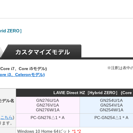
rid ZERO］
※注釈は表中
 (Core i7、Core i5モデル)
Core i3、Celeronモデル)
LAVIE Direct HZ［Hybrid ZERO］ (Cor
GN276U/1A
GN254U/1A
モデル名
GN276V/1A
GN254V/1A
GN276W/1A
GN254W/1A
は
こちら
)
PC-GN276△1＊A
PC-GN254△1＊A
ります。
Windows 10 Home 64ビット
*1
*2