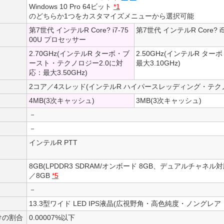
Windows 10 Pro 64ビット
*1
のどちらか1つをカスタマイズメニューから選択可能
第7世代 インテルR Core? i7-75
第7世代 インテルR Core? 
00U プロセッサー
2.70GHz(インテルR ターボ・ブ
2.50GHz(インテルR タ
ースト・テクノロジー2.0に対
最大3.10GHz)
応：最大3.50GHz)
2コア／4スレッド(インテルR ハイパースレッディング・テク
4MB(3次キャッシュ)
3MB(3次キャッシュ)
－
－
インテルR PTT
8GB(LPDDR3 SDRAM/オンボード 8GB、デュアルチャネル対
／8GB
*5
－
13.3型ワイド LED IPS液晶(広視野角・高色純度・ノングレア・
けの割合
0.00007%以下