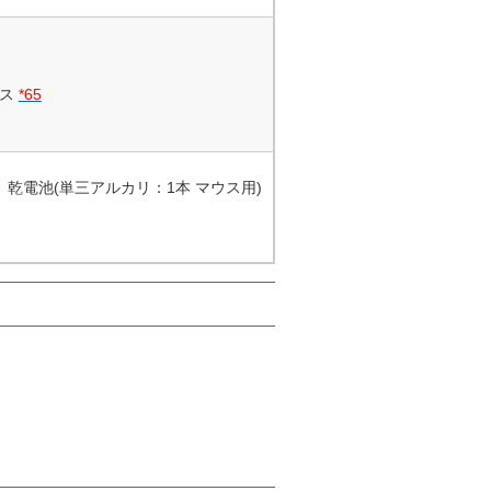
ービス
*65
マウス、乾電池(単三アルカリ：1本 マウス用)