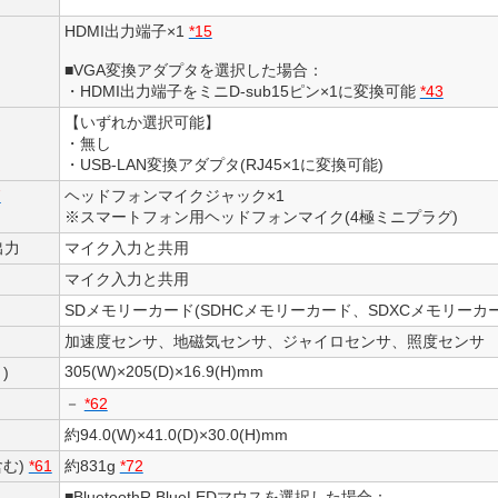
HDMI出力端子×1
*15
■VGA変換アダプタを選択した場合：
・HDMI出力端子をミニD-sub15ピン×1に変換可能
*43
【いずれか選択可能】
・無し
・USB-LAN変換アダプタ(RJ45×1に変換可能)
7
ヘッドフォンマイクジャック×1
※スマートフォン用ヘッドフォンマイク(4極ミニプラグ)
出力
マイク入力と共用
マイク入力と共用
SDメモリーカード(SDHCメモリーカード、SDXCメモリーカ
加速度センサ、地磁気センサ、ジャイロセンサ、照度センサ
305(W)×205(D)×16.9(H)mm
)
－
*62
約94.0(W)×41.0(D)×30.0(H)mm
む)
*61
約831g
*72
■BluetoothR BlueLEDマウスを選択した場合：