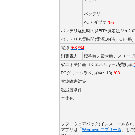
バッテリ
ACアダプタ
*56
バッテリ駆動時間(JEITA測定法 Ver.2.0
バッテリ充電時間(電源ON時／OFF時)
電源
*63
*64
消費電力
標準時／最大時／スリープ
省エネ法に基づくエネルギー消費効率
PCグリーンラベル(Ver. 13)
*68
電波障害対策
温湿度条件
本体色
ソフトウェアパック(インストールされ
アプリは「
Windows アプリ一覧
」をご