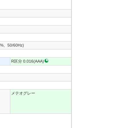
50/60Hz)
R区分 0.016(AAA)
メテオグレー