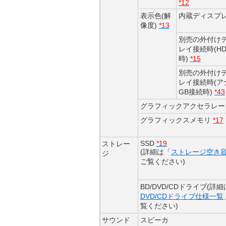
*12
表示色(解
内蔵ディスプ
像度)
*13
別売の外付け
レイ接続時(HD
時)
*15
別売の外付け
レイ接続時(ア
GB接続時)
*43
グラフィックアクセラレー
グラフィックスメモリ
*17
SSD
*19
ストレー
(詳細は「
ストレージ空き
ジ
ご覧ください)
BD/DVD/CDドライブ(詳
DVD/CDドライブ仕様一覧
覧ください)
サウンド
スピーカ