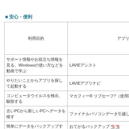
■ 安心・便利
利用目的
アプ
サポート情報やお役立ち情報を
見る、Windowsの使い方などを
LAVIEアシスト
動画で学ぶ
やりたいことからアプリを探し
LAVIEアプリナビ
て起動する
コンピュータウイルスを検出、
マカフィーR リブセーフ?（使
駆除する
古いPCから新しいPCへデータを
ファイナルパソコンデータ引越し f
移す
簡単にデータをバックアップす
おてがるバックアップ
*5
*6