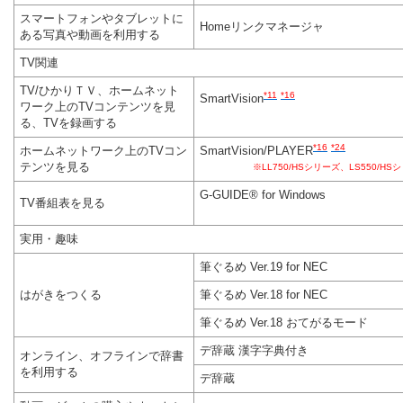
スマートフォンやタブレットに
Homeリンクマネージャ
ある写真や動画を利用する
TV関連
TV/ひかりＴＶ、ホームネット
*11
*16
SmartVision
ワーク上のTVコンテンツを見
る、TVを録画する
*16
*24
ホームネットワーク上のTVコン
SmartVision/PLAYER
テンツを見る
※LL750/HSシリーズ、LS550/H
G-GUIDE® for Windows
TV番組表を見る
実用・趣味
筆ぐるめ Ver.19 for NEC
はがきをつくる
筆ぐるめ Ver.18 for NEC
筆ぐるめ Ver.18 おてがるモード
デ辞蔵 漢字字典付き
オンライン、オフラインで辞書
を利用する
デ辞蔵