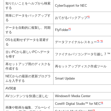
知りたいことをヘルプから検索
CyberSupport for NEC
する
簡単にデータをバックアップす
*5
おてがるバックアップ
る
データを自動的に複製し、同期
*5
FlyFolder
する
OSを起動せずデータを退避す
*5
*6
データファイナルレスキュー
る
古いPCから新しいPCへデータ
ファイナルパソコンデータ引越し 7 ™ ライ
を移す
再セットアップ用のディスクを
再セットアップディスク作成ツール
作成する
NECからの最新の更新プログラ
Smart Update
ムを入手する
AV関連
AVコンテンツを快適に楽しむ
Windows® Media Center
*8
Corel® Digital Studio™ for NEC
画像や動画を編集、ブルーレイ
*9