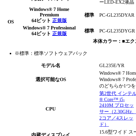
ーLED-EX2液晶
Windows® 7 Home
Premium
標準
PC-GL235
D
Y
A
R
64ビット
正規版
OS
Windows® 7 Professional
標準
PC-GL235
D
Y
G
R
64ビット
正規版
本体カラー：■エク
※
標準：標準ソフトウェアパック
モデル名
GL235E/YR
Windows® 7 Home
選択可能なOS
Windows® 7 Profe
のどちらか1つ
第2世代 インテ
® Core™ i5-
2410M プロセッ
CPU
サー（2.30GHz
2コア／4スレッ
ド）
15.6型ワイド
内蔵ディスプレイ