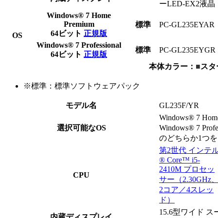
ーLED-EX2液晶
Windows® 7 Home
Premium
標準
PC-GL235
E
Y
A
R
64ビット
正規版
OS
Windows® 7 Professional
標準
PC-GL235
E
Y
G
R
64ビット
正規版
本体カラー：
■
スタ
※
標準：標準ソフトウェアパック
モデル名
GL235F/YR
Windows® 7 Home
選択可能なOS
Windows® 7 Profe
のどちらか1つ
第2世代 インテ
® Core™ i5-
2410M プロセッ
CPU
サー（2.30GHz
2コア／4スレッ
ド）
15.6型ワイド
内蔵ディスプレイ