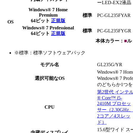
ーLED-EX2液晶
Windows® 7 Home
Premium
標準
PC-GL235
F
Y
A
R
64ビット
正規版
OS
Windows® 7 Professional
標準
PC-GL235
F
Y
G
R
64ビット
正規版
本体カラー：
■
ル
※
標準：標準ソフトウェアパック
モデル名
GL235G/YR
Windows® 7 Home
選択可能なOS
Windows® 7 Profe
のどちらか1つ
第2世代 インテ
® Core™ i5-
2410M プロセッ
CPU
サー（2.30GHz
2コア／4スレッ
ド）
15.6型ワイド
内蔵ディスプレイ